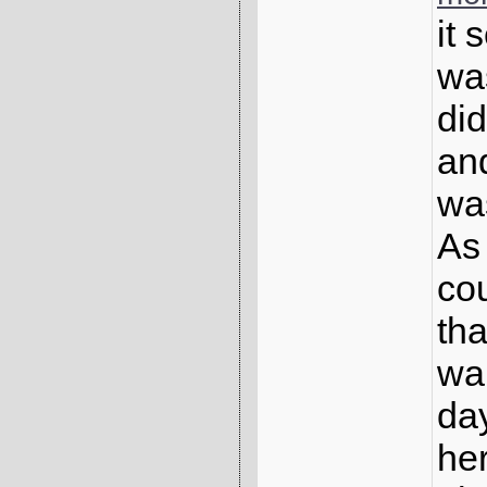
it 
was
did
and
was
As 
cou
tha
wai
day
her