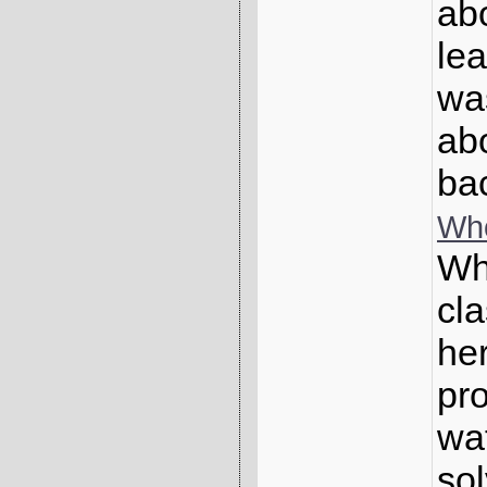
ab
lea
wa
abo
ba
Who
Whe
cl
her
pr
wat
sol