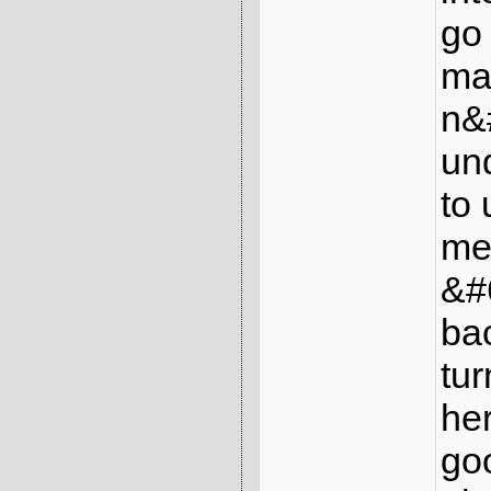
15.
christa50
479
go
16.
Anaconda
479
17.
Grisu
472
ma
18.
Admin
468
19.
snowman
422
n&
20.
419
21.
Mollyfifty
416
und
22.
My-JeyJey
414
23.
Passus
401
to
24.
Penelope
395
25.
Dago
383
me 
26.
AlBundy
364
27.
edding
362
&#
28.
Heike
359
29.
Monika
352
bac
30.
etzi2011
341
31.
Henry
337
tur
32.
315
33.
angi
299
her
34.
Bartholom
285
35.
Knuffel
282
go
36.
LadyLio
261
37.
wolke0911
258