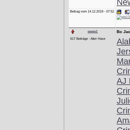
New
Beitrag vom 14.12.2019 - 07:52
Bo Jac
qqqq1
Ala
617 Beiträge - Alter Hase
Jer
Mar
Cri
AJ 
Cri
Jul
Cri
Ama