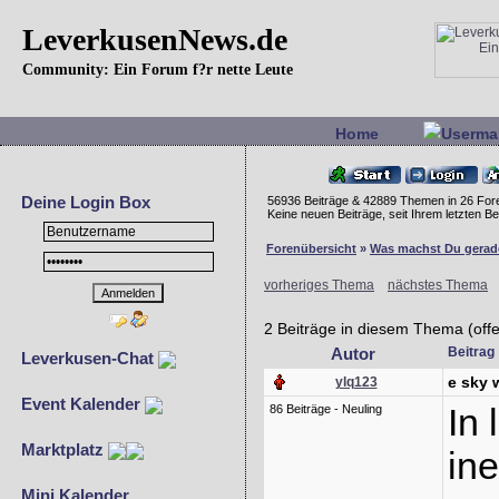
LeverkusenNews.de
Community: Ein Forum f?r nette Leute
Home
Userma
Deine Login Box
56936 Beiträge & 42889 Themen in 26 For
Keine neuen Beiträge, seit Ihrem letzten 
Forenübersicht
»
Was machst Du gerad
vorheriges Thema
nächstes Thema
2 Beiträge in diesem Thema (off
Autor
Beitrag
Leverkusen-Chat
e sky 
ylq123
Event Kalender
In 
86 Beiträge - Neuling
Marktplatz
ine
Mini Kalender