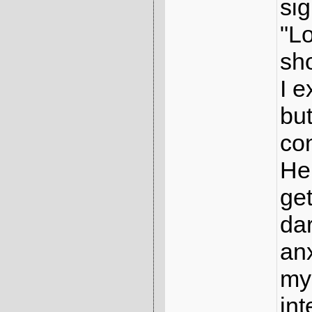
sig
"Lo
sho
I e
but
Pl.
User
Pkt
co
1.
Venus
625
2.
Bonny
619
Hel
3.
Linus
612
4.
?nnam
610
get
5.
joku
578
6.
574
dar
7.
paul-pante..
536
8.
rose
532
anx
9.
Schneckche..
529
10.
speedy
526
my 
11.
Musashi
504
12.
weiter
497
int
13.
496
14.
Ente1978
495