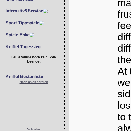
man
Interaktiv&Service
fr
fee
Sport Tippspiele
dif
Spiele-Ecke
dif
Kniffel Tagessieg
th
Heute wurde noch kein Spiel
beendet
At 
Kniffel Bestenliste
we
Nach unten scrollen
si
lo
to 
alw
Schneller