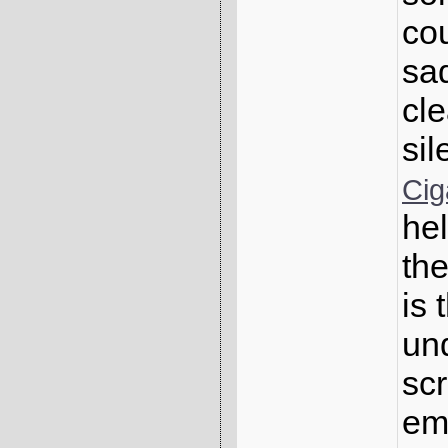
cou
sa
cle
si
Cig
hel
th
is 
un
sc
em