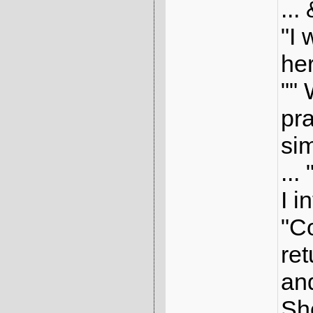
..
"I 
her
"" 
pr
sim
...
I i
"C
ret
and
Sh