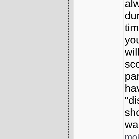
al
38.
257
39.
blondereng..
253
dur
40.
Mietze
253
41.
sylvia
244
tim
42.
Meggy80
197
43.
Frankenhei..
188
you
44.
0
wil
sc
pa
ha
"di
sho
wa
mok