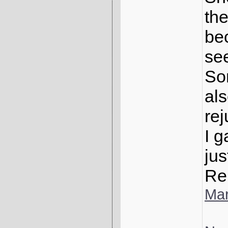
th
be
se
So
al
rej
I 
jus
Rel
Mar