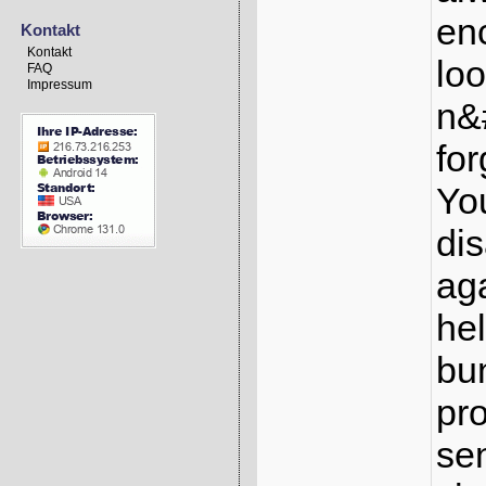
en
Kontakt
Kontakt
loo
FAQ
Impressum
n&
for
Yo
di
ag
hel
bun
pr
se