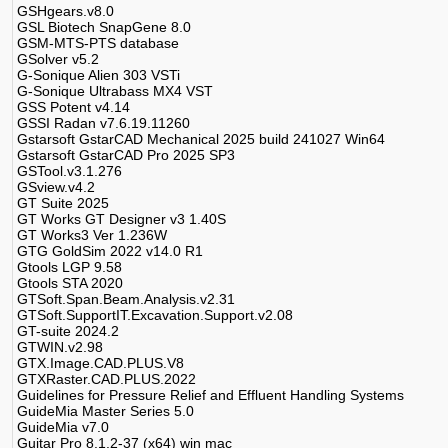
GSHgears.v8.0
GSL Biotech SnapGene 8.0
GSM-MTS-PTS database
GSolver v5.2
G-Sonique Alien 303 VSTi
G-Sonique Ultrabass MX4 VST
GSS Potent v4.14
GSSI Radan v7.6.19.11260
Gstarsoft GstarCAD Mechanical 2025 build 241027 Win64
Gstarsoft GstarCAD Pro 2025 SP3
GSTool.v3.1.276
GSview.v4.2
GT Suite 2025
GT Works GT Designer v3 1.40S
GT Works3 Ver 1.236W
GTG GoldSim 2022 v14.0 R1
Gtools LGP 9.58
Gtools STA 2020
GTSoft.Span.Beam.Analysis.v2.31
GTSoft.SupportIT.Excavation.Support.v2.08
GT-suite 2024.2
GTWIN.v2.98
GTX.Image.CAD.PLUS.V8
GTXRaster.CAD.PLUS.2022
Guidelines for Pressure Relief and Effluent Handling Systems
GuideMia Master Series 5.0
GuideMia v7.0
Guitar Pro 8.1.2-37 (x64) win mac