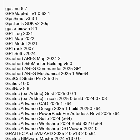
gpsimu 8.7
GPSMapEdit v1.0.62.1
GpsSimul.v3.3.1
GpsTools.SDK.v2.20q
gps-x biowin 8.1
GPTLog 2021
GPTMap.2022
GPTModel 2021
GPTrack.2007
GPTSoft v2024
Graebert ARES Map 2024.2
Graebert SiteMaster Building v5.0
Graebert.ARES.Commander.2025.SP1
Graebert.ARES.Mechanical.2025.1.Win64
GrafCet Studio Pro 2.5.0.5
Grafis v10.0
GrafNav 8.8
Graitec (ex. Arktec) Gest 2025.0.0.1
Graitec (ex. Arktec) Tricalc 2025.0 build 2024.07.03
Graitec Advance CAD 2025.1 x64
Graitec Advance Design 2025.1 build 20250 x64
Graitec Advance PowerPack For Autodesk Revit 2025 x64
Graitec Advance Suite 2024 (x64)
Graitec Advance Workshop 2024 Build 832.0 x64
Graitec Advance Workshop DSTViewer 2024.0
GRAITEC ArchiWIZARD 2025.2.0 v13.2.0 x64
Graitec BIMware Master 2024 v13.0.0