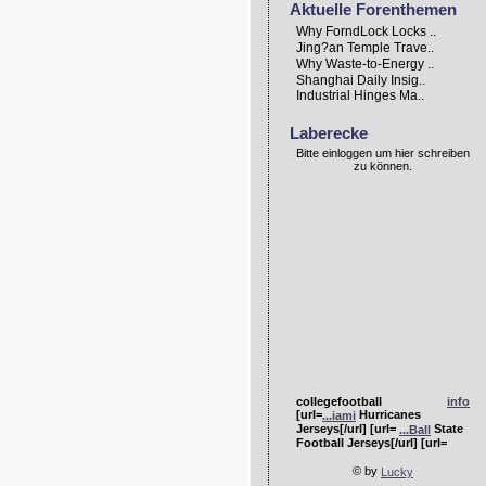
Aktuelle Forenthemen
Why ForndLock Locks ..
Jing?an Temple Trave..
Why Waste-to-Energy ..
Shanghai Daily Insig..
Industrial Hinges Ma..
Laberecke
Bitte einloggen um hier schreiben
zu können.
collegefootball
info
[url=
Hurricanes
...iami
Jerseys[/url] [url=
State
...Ball
Football Jerseys[/url] [url=
Bulldogs Jerseys[/url]
...rgia
© by
Lucky