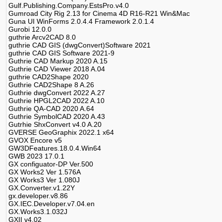
Gulf.Publishing.Company.EstsPro.v4.0
Gumroad City Rig 2.13 for Cinema 4D R16-R21 Win&Mac
Guna UI WinForms 2.0.4.4 Framework 2.0.1.4
Gurobi 12.0.0
guthrie Arcv2CAD 8.0
guthrie CAD GIS (dwgConvert)Software 2021
guthrie CAD GIS Software 2021-9
Guthrie CAD Markup 2020 A.15
Guthrie CAD Viewer 2018 A.04
guthrie CAD2Shape 2020
Guthrie CAD2Shape 8 A.26
Guthrie dwgConvert 2022 A.27
Guthrie HPGL2CAD 2022 A.10
Guthrie QA-CAD 2020 A.64
Guthrie SymbolCAD 2020 A.43
Gutrhie ShxConvert v4.0 A.20
GVERSE GeoGraphix 2022.1 x64
GVOX Encore v5
GW3DFeatures.18.0.4.Win64
GWB 2023 17.0.1
GX configuator-DP Ver.500
GX Works2 Ver 1.576A
GX Works3 Ver 1.080J
GX.Converter.v1.22Y
gx.developer.v8.86
GX.IEC.Developer.v7.04.en
GX.Works3.1.032J
GXII v4.02