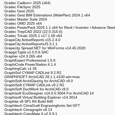
Graitec Cadkon+ 2025 (x64)
Graitec FileSync 2025
Graitec Gest 2025
Graitec Gest BIM Estimations (MidePlan) 2024.1 x64
Graitec Master Suite 2024
Graitec OMD 2025 x64
Graitec PowerPack 2025.1.1 x64 for Revit / Inventor / Advance Steel
Graitec TrepCAD 2022 (22.0.315.0)
Graitec Tricalc 2025.1 v17.1.00 x64
GrapeCity ActiveReports v15.2.4.0
GrapeCity ActiveReportsJS 3.1.1
Grapecity Spread.NET for WinForms v14.45.2020
GrapgicTppls.v1.0.0.6.SAC
Grapher v24.3.265 x64
GraphExpert Professional 1.5.6
GraphiCode.PowerStation.4.1.4
GraphingCalc v1.35
GraphiSof CYMAP CADLink 9.2.R2
GRAPHISOFT ArchiCAD 28.1.1.4100 win+mac
GraphiSoft ArchiGlazing for ArchiCAD v9.0
GraphiSoft CYMAP CADLink v9.2 R2
GraphiSoft DuctWork for ArchiCAD v9.0
Graphisoft EcoDesigner v14.0.0.3004 For ArchiCAD 14
Graphisoft Virtual Building Explorer v14.3014
Graphite v8 SP1 R4 Build 848
Graphitech CimaGrafi Engravingfonts Set GFT
Graphitech Cimagraphi v8.13
Graphitech CopyMate II v2.0.9.1