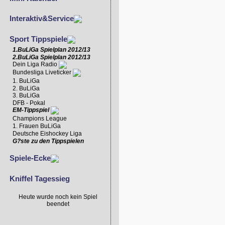
Interaktiv&Service
Sport Tippspiele
1.BuLiGa Spielplan 2012/13
2.BuLiGa Spielplan 2012/13
Dein Liga Radio
Bundesliga Liveticker
1. BuLiGa
2. BuLiGa
3. BuLiGa
DFB - Pokal
EM-Tippspiel
Champions League
1. Frauen BuLiGa
Deutsche Eishockey Liga
G?ste zu den Tippspielen
Spiele-Ecke
Kniffel Tagessieg
Heute wurde noch kein Spiel
beendet