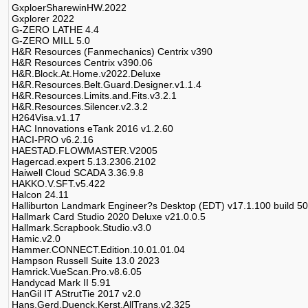
GxploerSharewinHW.2022
Gxplorer 2022
G-ZERO LATHE 4.4
G-ZERO MILL 5.0
H&R Resources (Fanmechanics) Centrix v390
H&R Resources Centrix v390.06
H&R.Block.At.Home.v2022.Deluxe
H&R.Resources.Belt.Guard.Designer.v1.1.4
H&R.Resources.Limits.and.Fits.v3.2.1
H&R.Resources.Silencer.v2.3.2
H264Visa.v1.17
HAC Innovations eTank 2016 v1.2.60
HACI-PRO v6.2.16
HAESTAD.FLOWMASTER.V2005
Hagercad.expert 5.13.2306.2102
Haiwell Cloud SCADA 3.36.9.8
HAKKO.V.SFT.v5.422
Halcon 24.11
Halliburton Landmark Engineer?s Desktop (EDT) v17.1.100 build 5
Hallmark Card Studio 2020 Deluxe v21.0.0.5
Hallmark.Scrapbook.Studio.v3.0
Hamic.v2.0
Hammer.CONNECT.Edition.10.01.01.04
Hampson Russell Suite 13.0 2023
Hamrick.VueScan.Pro.v8.6.05
Handycad Mark II 5.91
HanGil IT AStrutTie 2017 v2.0
Hans.Gerd.Duenck.Kerst.AllTrans.v2.325