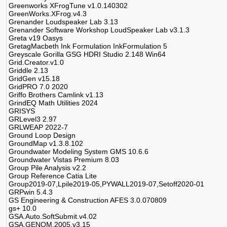
Greenworks XFrogTune v1.0.140302
GreenWorks.XFrog.v4.3
Grenander Loudspeaker Lab 3.13
Grenander Software Workshop LoudSpeaker Lab v3.1.3
Greta v19 Oasys
GretagMacbeth Ink Formulation InkFormulation 5
Greyscale Gorilla GSG HDRI Studio 2.148 Win64
Grid.Creator.v1.0
Griddle 2.13
GridGen v15.18
GridPRO 7.0 2020
Griffo Brothers Camlink v1.13
GrindEQ Math Utilities 2024
GRISYS
GRLevel3 2.97
GRLWEAP 2022-7
Ground Loop Design
GroundMap v1.3.8.102
Groundwater Modeling System GMS 10.6.6
Groundwater Vistas Premium 8.03
Group Pile Analysis v2.2
Group Reference Catia Lite
Group2019-07,Lpile2019-05,PYWALL2019-07,Setoff2020-01
GRPwin 5.4.3
GS Engineering & Construction AFES 3.0.070809
gs+ 10.0
GSA.Auto.SoftSubmit.v4.02
GSA.GENOM.2005.v3.15