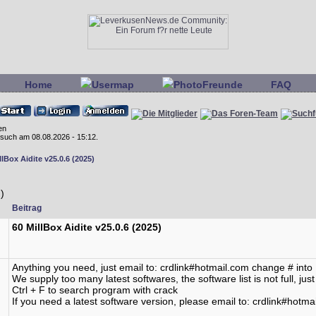
Home
Usermap
PhotoFreunde
FAQ
en
Besuch am 08.08.2026 - 15:12.
llBox Aidite v25.0.6 (2025)
)
Beitrag
60 MillBox Aidite v25.0.6 (2025)
Anything you need, just email to: crdlink#hotmail.com change # int
We supply too many latest softwares, the software list is not full, jus
Ctrl + F to search program with crack
If you need a latest software version, please email to: crdlink#hotm