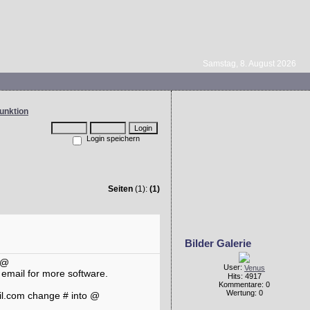
Samstag, 8. August 2026
Login speichern
Seiten
(1):
(1)
Bilder Galerie
o @
User:
Venus
t email for more software.
Hits: 4917
Kommentare: 0
Wertung: 0
ail.com change # into @