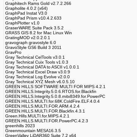
Graphitech Rams Gold v2.7.2.266
Grapholite 4.0.2 (x64)
GraphPad Instat V3.0
GraphPad Prism v10.4.2.633
GraphPlotter v1.0
GraserWARE Suite Pack 3.5.2
GRASS GIS 8.2 for Mac Linux Win
GratingMOD v2.0.2.0.1
gravograph gravostyle 6.0
GravoStyle GS6 Build 3 2011
GravPro
Gray Technical CelTools v3.0.1
Gray Technical Cuix Tools v1.0.3
Gray Technical DATA to ASCII v1.0.0.1
Gray Technical Excel Draw v3.0.9
Gray Technical Log Evolve v2.0.0
Gray Technical XYZ Mesh v6.0.5.10
GREEN HILLS SOFTWARE MULTI FOR MIPS 4.2.1
GREEN.HILLS.Integrity.5.0.6.RTOS.for.Blackfin
GREEN.HILLS.Integrity.5.0.8.mitx8349.for.PowerPC
GREEN.HILLS.MULTI.for.68K.ColdFire.ELF.4.0.4
GREEN.HILLS.MULTI.FOR.ARM.4.2.4
GREEN.HILLS.MULTI.FOR.Blackfin.4.3.1
Green.Hills.MULTI.for.MIPS.4.2.1
GREEN.HILLS.MULTI.FOR.PowerPC.4.2.3
greenhills 2023
Greenmountain MESA16.3.5
GreenValley LiDAR360 Suite 7.2 x64