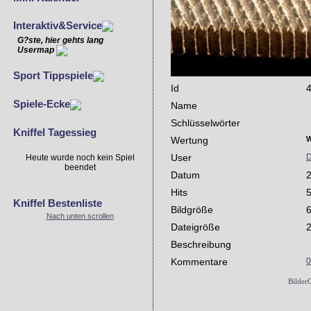
Interaktiv&Service
G?ste, hier gehts lang
Usermap
Sport Tippspiele
Id
Spiele-Ecke
Name
Schlüsselwörter
Kniffel Tagessieg
Wertung
W
User
D
Heute wurde noch kein Spiel
beendet
Datum
2
Hits
Kniffel Bestenliste
Bildgröße
6
Nach unten scrollen
Dateigröße
Beschreibung
Kommentare
0
Bilder