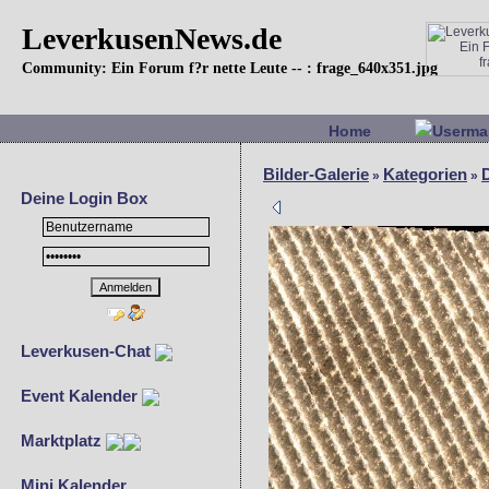
LeverkusenNews.de
Community: Ein Forum f?r nette Leute -- : frage_640x351.jpg
Home
Userma
Bilder-Galerie
Kategorien
»
»
Deine Login Box
Leverkusen-Chat
Event Kalender
Marktplatz
Mini Kalender