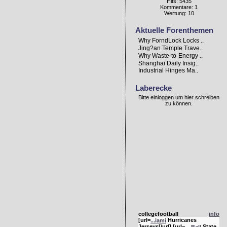
Hits: 5435
Kommentare: 1
Wertung: 10
Aktuelle Forenthemen
Why ForndLock Locks ..
Jing?an Temple Trave..
Why Waste-to-Energy ..
Shanghai Daily Insig..
Industrial Hinges Ma..
Laberecke
Bitte einloggen um hier schreiben
zu können.
collegefootball
info
[url=
Hurricanes
...iami
Jerseys[/url] [url=
State
...Ball