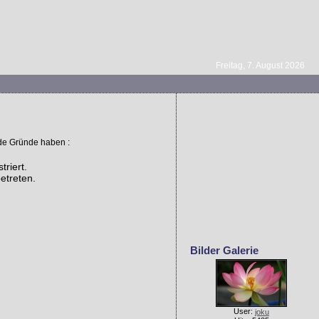
Freitag, 7. August 2026
nde Gründe haben :
triert.
etreten.
Bilder Galerie
User:
joku