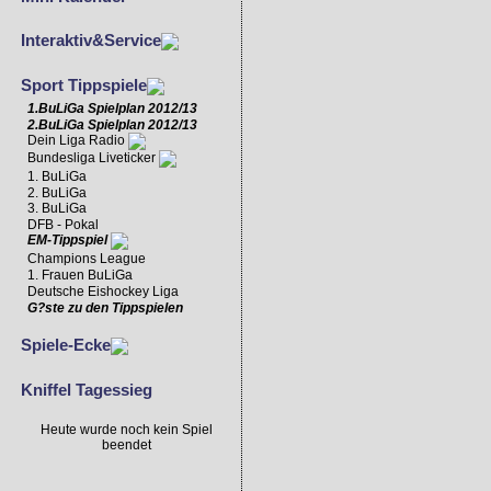
Interaktiv&Service
Sport Tippspiele
1.BuLiGa Spielplan 2012/13
2.BuLiGa Spielplan 2012/13
Dein Liga Radio
Bundesliga Liveticker
1. BuLiGa
2. BuLiGa
3. BuLiGa
DFB - Pokal
EM-Tippspiel
Champions League
1. Frauen BuLiGa
Deutsche Eishockey Liga
G?ste zu den Tippspielen
Spiele-Ecke
Kniffel Tagessieg
Heute wurde noch kein Spiel
beendet