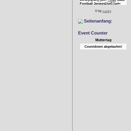
Football Jerseys[/url] [url=
Bulldogs Jerseys[/url]
...rgia
© by
Lucky
Seitenanfang:
Event Counter
Muttertag
Countdown abgelaufen!