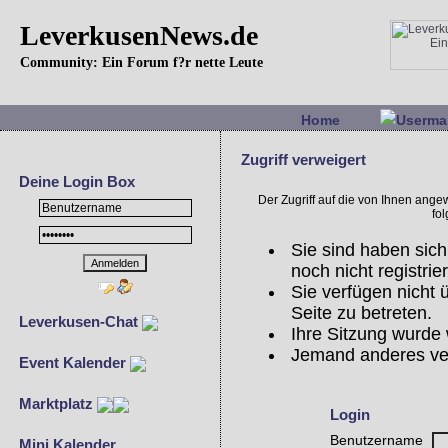
LeverkusenNews.de
Community: Ein Forum f?r nette Leute
Home
Userma
Zugriff verweigert
Deine Login Box
Der Zugriff auf die von Ihnen ang
fo
Sie sind haben sich
noch nicht registrier
Sie verfügen nicht
Seite zu betreten.
Leverkusen-Chat
Ihre Sitzung wurde 
Jemand anderes ve
Event Kalender
Marktplatz
Login
Benutzername
Mini Kalender