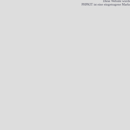
Diese Website wurde
PHPKIT ist eine eingetragene Mark
Pl.
User
Pkt
1.
Venus
625
2.
Bonny
619
3.
Linus
612
4.
?nnam
610
5.
joku
578
6.
574
7.
paul-pante..
536
8.
rose
532
9.
Schneckche..
529
10.
speedy
526