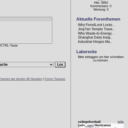
Hits: 5892
Kommentare: 0
Wertung: 0
Aktuelle Forenthemen
Why ForndLock Locks ..
Jing?an Temple Trave..
Why Waste-to-Energy ..
Shanghai Daily Insig..
Industrial Hinges Ma..
G/CTRL-Taste
Laberecke
Bitte einloggen um hier schreiben
zu können.
Themen der letzten 48 Stunden
|
Foren-Topuser
collegefootball
info
[url=
Hurricanes
...iami