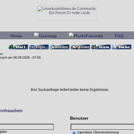
Home
Usermap
PhotoFreunde
FAQ
en
Besuch am 06.08.2026 - 07:56.
Ihre Suchanfrage liefert leider keine Ergebnisse.
urchsuchen
Benutzer
üpfen.
irgendeine Übereinstimmung