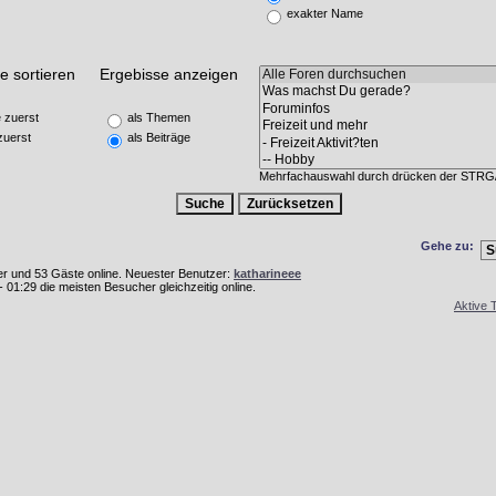
exakter Name
e sortieren
Ergebisse anzeigen
 zuerst
als Themen
zuerst
als Beiträge
Mehrfachauswahl durch drücken der STR
Gehe zu:
tzer und 53 Gäste online. Neuester Benutzer:
katharineee
01:29 die meisten Besucher gleichzeitig online.
Aktive 