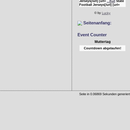
Jerseys[/url] [url=
State
...Ball
Football Jerseys[/url] [url=
Bulldogs Jerseys[/url]
...rgia
© by
Lucky
Seitenanfang:
Event Counter
Muttertag
Countdown abgelaufen!
Seite in 0.06869 Sekunden generiert