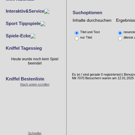
Interaktiv&Service
Suchoptionen
Inhalte durchsuchen
Ergebniss
Sport Tippspiele
Titel und Text
neueste
Spiele-Ecke
nur Titel
älteste 
Kniffel Tagessieg
Heute wurde noch kein Spiel
beendet
Es ist / sind gerade 0 registrierte(r) Benu
Mit 7070 Besuchern waren am 12.01.2025 - 
Kniffel Bestenliste
Nach unten scrollen
Schneller