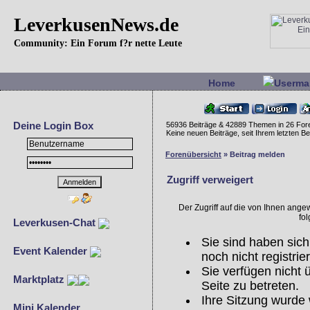
LeverkusenNews.de
Community: Ein Forum f?r nette Leute
Home
Userma
Deine Login Box
56936 Beiträge & 42889 Themen in 26 For
Keine neuen Beiträge, seit Ihrem letzten 
Forenübersicht
» Beitrag melden
Zugriff verweigert
Der Zugriff auf die von Ihnen ang
fo
Leverkusen-Chat
Sie sind haben sich
Event Kalender
noch nicht registrier
Sie verfügen nicht
Marktplatz
Seite zu betreten.
Ihre Sitzung wurde 
Mini Kalender