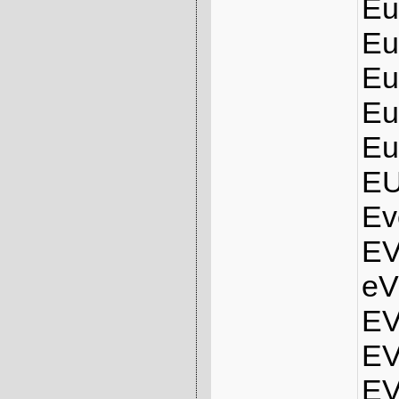
Eu
Eu
Eu
Eu
Eu
EU
Ev
EV
eV
EV
EV
EV