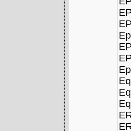
EP
Pl.
User
Pkt
EP
1.
Venus
625
2.
Bonny
619
3.
Linus
612
EP
4.
?nnam
610
5.
joku
578
Ep
6.
574
7.
paul-pante..
536
EP
8.
rose
532
9.
Schneckche..
529
EP
10.
speedy
526
11.
Musashi
504
Ep
12.
weiter
497
13.
496
Eq
14.
Ente1978
495
15.
christa50
479
Eq
16.
Anaconda
479
17.
Grisu
472
Eq
18.
Admin
468
19.
snowman
422
ER
20.
419
21.
Mollyfifty
416
ER
22.
My-JeyJey
414
23.
Passus
401