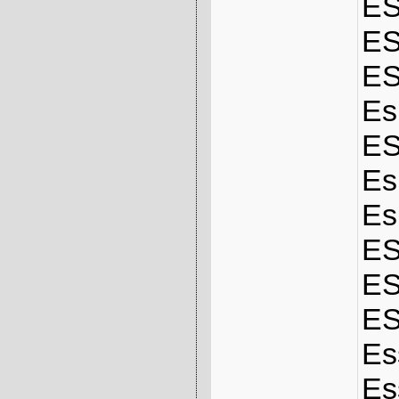
ES
ES
ES
Es
ES
Es
Es
ES
ES
ES
Es
Es