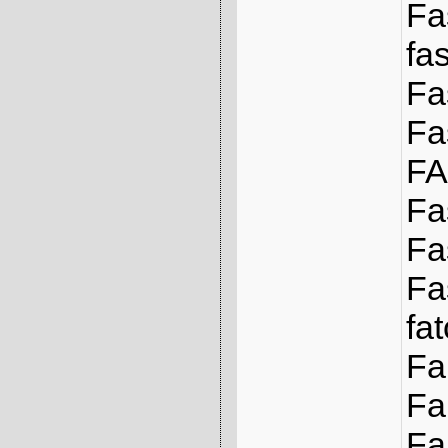
Fa
fas
Fa
Fa
FA
Fa
Fa
Fa
fa
Fa
Fa
Fa