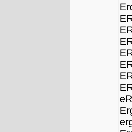
Er
24.
Penelope
395
25.
Dago
383
ER
26.
AlBundy
364
27.
edding
362
ER
28.
Heike
359
29.
Monika
352
ER
30.
etzi2011
341
31.
Henry
337
ER
32.
315
33.
angi
299
ER
34.
Bartholom
285
35.
Knuffel
282
ER
36.
LadyLio
261
37.
wolke0911
258
ER
38.
257
39.
blondereng..
253
eR
40.
Mietze
253
41.
sylvia
244
42.
Meggy80
197
Er
43.
Frankenhei..
188
44.
0
er