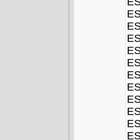
ES
ES
ES
ES
ES
ES
ES
ES
ES
ES
ES
ES