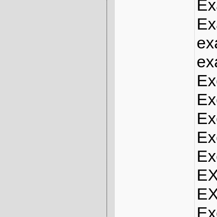
Ex
Ex
ex
ex
Ex
Ex
Ex
Ex
Ex
EX
EX
Ex