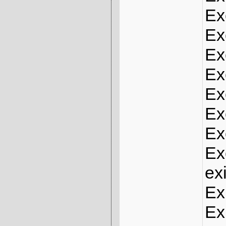
Ex
Ex
Ex
Ex
Ex
Ex
Ex
Ex
ex
Ex
Ex