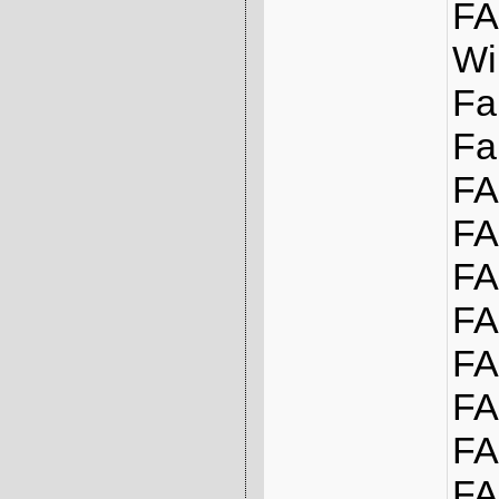
FA
Wi
Fa
Fa
FA
FA
FA
FA
FA
FA
FA
FA