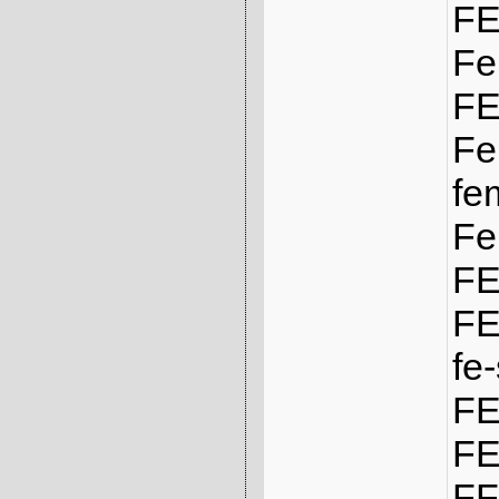
FE
Fe
FE
Fe
fe
Fe
FE
FE
fe
FE
FE
FF