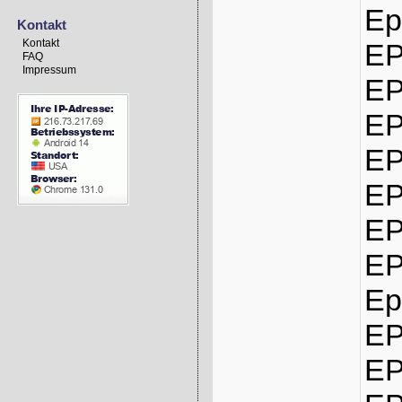
Ep
Kontakt
Kontakt
EP
FAQ
Impressum
EP
EP
EP
EP
EP
EP
Ep
EP
EP