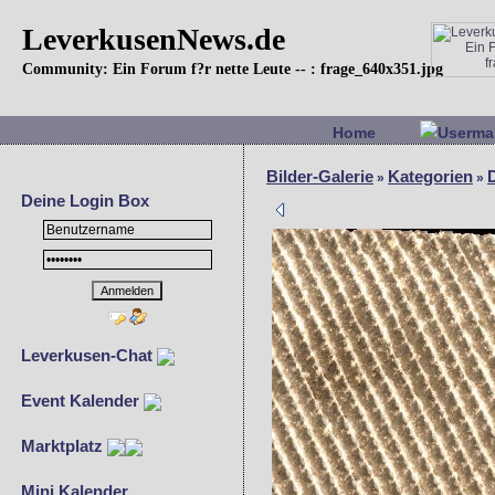
LeverkusenNews.de
Community: Ein Forum f?r nette Leute -- : frage_640x351.jpg
Home
Userma
Bilder-Galerie
Kategorien
»
»
Deine Login Box
Leverkusen-Chat
Event Kalender
Marktplatz
Mini Kalender