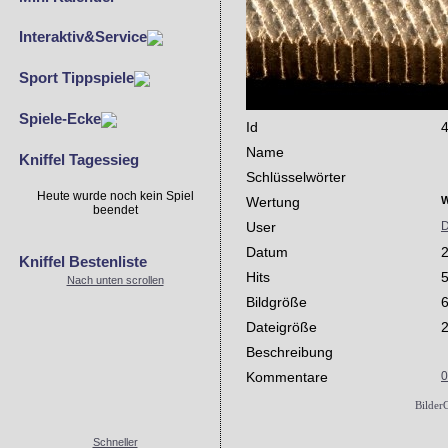
Interaktiv&Service
Sport Tippspiele
Spiele-Ecke
Id
Name
Kniffel Tagessieg
Schlüsselwörter
Heute wurde noch kein Spiel
Wertung
W
beendet
User
D
Datum
2
Kniffel Bestenliste
Hits
Nach unten scrollen
Bildgröße
6
Dateigröße
Beschreibung
Kommentare
0
Bilder
Schneller