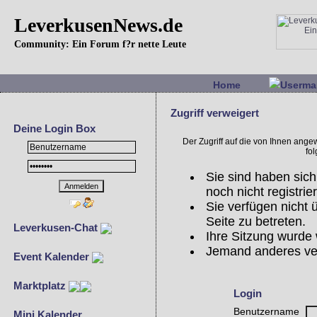
LeverkusenNews.de
Community: Ein Forum f?r nette Leute
Home
Userma
Zugriff verweigert
Deine Login Box
Der Zugriff auf die von Ihnen ang
fo
Sie sind haben sich
noch nicht registrier
Sie verfügen nicht
Seite zu betreten.
Leverkusen-Chat
Ihre Sitzung wurde 
Jemand anderes ve
Event Kalender
Marktplatz
Login
Benutzername
Mini Kalender