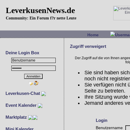
LeverkusenNews.de
Community: Ein Forum f?r nette Leute
Home
Userma
Zugriff verweigert
Deine Login Box
Der Zugriff auf die von Ihnen ang
fo
Sie sind haben sich
noch nicht registrier
Sie verfügen nicht
Seite zu betreten.
Leverkusen-Chat
Ihre Sitzung wurde 
Jemand anderes ve
Event Kalender
Marktplatz
Login
Benutzername
Mini Kalender