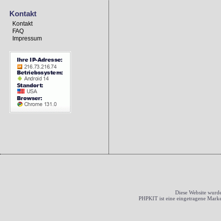
Kontakt
Kontakt
FAQ
Impressum
Pl.
User
Pkt
1.
Venus
625
2.
Bonny
619
3.
Linus
612
4.
?nnam
610
5.
joku
578
6.
574
7.
paul-pante..
536
8.
rose
532
9.
Schneckche..
529
10.
speedy
526
11.
Musashi
504
12.
weiter
497
13.
496
Diese Website wurde
PHPKIT ist eine eingetragene Mark
14.
Ente1978
495
15.
christa50
479
16.
Anaconda
479