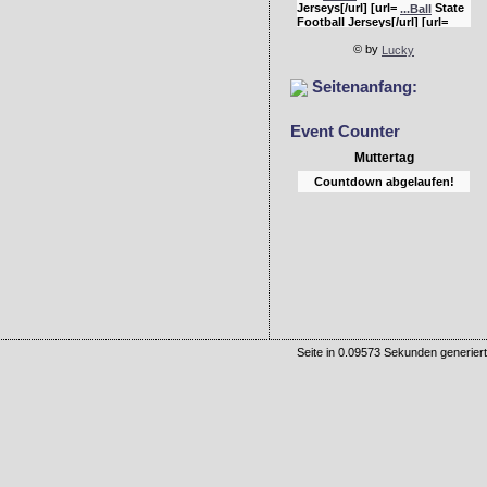
Jerseys[/url] [url=
State
...Ball
Football Jerseys[/url] [url=
Bulldogs Jerseys[/url]
...rgia
© by
Lucky
Seitenanfang:
Event Counter
Muttertag
Countdown abgelaufen!
Seite in 0.09573 Sekunden generiert