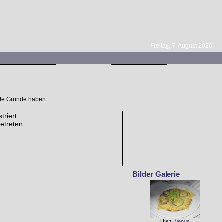
Freitag, 7. August 2026
nde Gründe haben :
triert.
etreten.
Bilder Galerie
User:
Venus