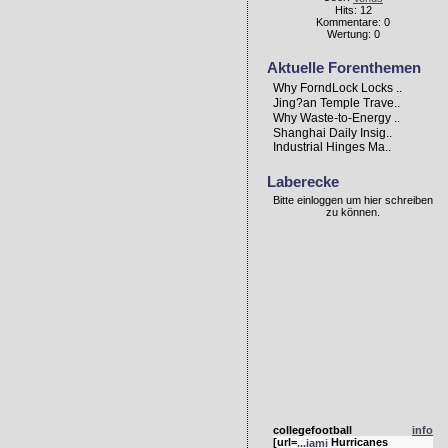
Hits: 12
Kommentare: 0
Wertung: 0
Aktuelle Forenthemen
Why ForndLock Locks ..
Jing?an Temple Trave..
Why Waste-to-Energy ..
Shanghai Daily Insig..
Industrial Hinges Ma..
Laberecke
Bitte einloggen um hier schreiben
zu können.
collegefootball
info
[url=
Hurricanes
...iami