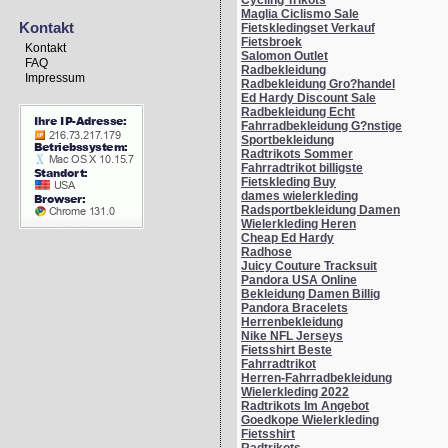
Cycling Trikots
Maglia Ciclismo Sale
Kontakt
Fietskledingset Verkauf
Fietsbroek
Kontakt
Salomon Outlet
FAQ
Radbekleidung
Impressum
Radbekleidung Gro?handel
Ed Hardy Discount Sale
Radbekleidung Echt
Fahrradbekleidung G?nstige
Sportbekleidung
Radtrikots Sommer
Fahrradtrikot billigste
Fietskleding Buy
dames wielerkleding
Radsportbekleidung Damen
Wielerkleding Heren
Cheap Ed Hardy
Radhose
Juicy Couture Tracksuit
Pandora USA Online
Bekleidung Damen Billig
Pandora Bracelets
Herrenbekleidung
Nike NFL Jerseys
Fietsshirt Beste
Fahrradtrikot
Herren-Fahrradbekleidung
Wielerkleding 2022
Radtrikots Im Angebot
Goedkope Wielerkleding
Fietsshirt