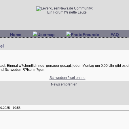
Home
Usermap
PhotoFreunde
FAQ
el
l, Einmal w?chentlich neu, genauer gesagt: jeden Montag um 0:00 Uhr gibt es ei
n und Schweden-R?tsel m?gen.
Schwedenr?tsel online
News empfehlen
0.2025 - 10:53