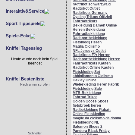
Radsportbekleidung Sale
radtrikot schwarzwald
Radtrikot Outlet
Interaktiv&Service
Radtrikots Germany
Cycling Trikots Offiziell
Fahrradtrikots
Sport Tippspiele
Bekleidung Damen Online
Herren Bekleidung
Fahrradbekleidung
Spiele-Ecke
Radsportbekleidung
Fietskledij Heren
Maglia Ciclismo
Kniffel Tagessieg
NFL Jerseys Outlet
Radtrikots F?r Herren
Radsportbekleidung Herren
Heute wurde noch kein Spiel
Fahrradtrikots Kaufen
beendet
Radtrikot Online Kaufen
Fietskleding Set
abbigliamento Ciclismo
Kniffel Bestenliste
Oakley Online
Wielerkleding Heren Fabrik
Nach unten scrollen
Fietskleding Sale
MTB-Bekleidung
Fahrrad Trikot
Golden Goose Sboes
fietsbroek heren
Radbekleidung Rabatt
Online Fietskleding
maglie da ciclismo da donna
Fietskleding NL
Salomon Shoes 2
Pandora Black Friday
Schneller