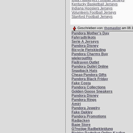
Iowa Hawkeyes Football Jerseys
Kentucky Basketball Jerseys
15.
christa50
479
Indiana Hoosiers Jerseys
16.
Anaconda
479
Volunteers Football Jerseys
17.
Grisu
472
Stanford Football Jerseys
18.
Admin
468
19.
snowman
422
Geschrieben von:
thomaslist
am 08.1
Pandora Mother's Day
20.
419
Fahrradtrikots
21.
Mollyfifty
416
Serie A Jerseys
22.
My-JeyJey
414
Pandora Disney
Bicycle Fietskleding
23.
Passus
401
Pandora Charms Buy
24.
Penelope
395
wieleroutfits
25.
Dago
383
Fjallraven Outlet
Pandora Outlet Online
26.
AlBundy
364
Snapback Hats
27.
edding
362
Cheap Pandora Gifts
28.
Heike
359
Pandora Black Friday
Fake Costa
29.
Monika
352
Pandora Collections
30.
etzi2011
341
Golden Goose Sneakers
31.
Henry
337
Pandora Disney
Pandora Rings
32.
315
Amiri
33.
angi
299
Pandora Jewelry
Fake Oakley
34.
Bartholom
285
Pandora Promotions
35.
Knuffel
282
Radjacken
36.
LadyLio
261
Bape Store
G?nstige Radbekleidung
37.
wolke0911
258