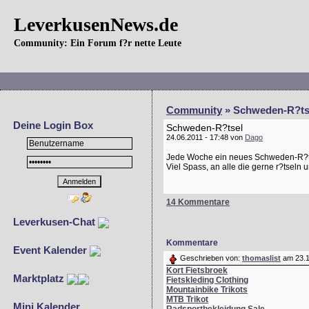
LeverkusenNews.de
Community: Ein Forum f?r nette Leute
Community
» Schweden-R?ts
Deine Login Box
Schweden-R?tsel
24.06.2011 - 17:48 von
Dago
Jede Woche ein neues Schweden-R?tse
Viel Spass, an alle die gerne r?tsel
14 Kommentare
Leverkusen-Chat
Kommentare
Event Kalender
Geschrieben von:
thomaslist
am 23.1
Kort Fietsbroek
Marktplatz
Fietskleding Clothing
Mountainbike Trikots
MTB Trikot
Mini Kalender