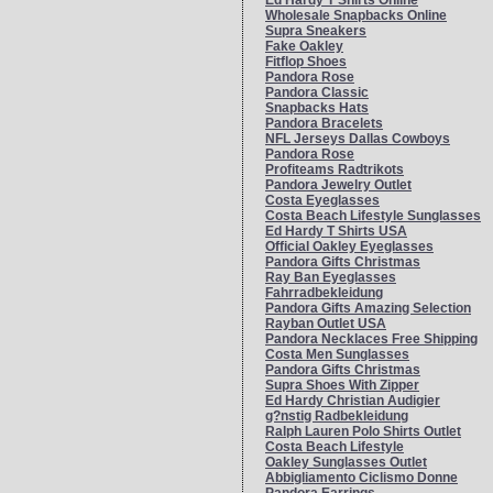
Ed Hardy T Shirts Online
Wholesale Snapbacks Online
Supra Sneakers
Fake Oakley
Fitflop Shoes
Pandora Rose
Pandora Classic
Snapbacks Hats
Pandora Bracelets
NFL Jerseys Dallas Cowboys
Pandora Rose
Profiteams Radtrikots
Pandora Jewelry Outlet
Costa Eyeglasses
Costa Beach Lifestyle Sunglasses
Ed Hardy T Shirts USA
Official Oakley Eyeglasses
Pandora Gifts Christmas
Ray Ban Eyeglasses
Fahrradbekleidung
Pandora Gifts Amazing Selection
Rayban Outlet USA
Pandora Necklaces Free Shipping
Costa Men Sunglasses
Pandora Gifts Christmas
Supra Shoes With Zipper
Ed Hardy Christian Audigier
g?nstig Radbekleidung
Ralph Lauren Polo Shirts Outlet
Costa Beach Lifestyle
Oakley Sunglasses Outlet
Abbigliamento Ciclismo Donne