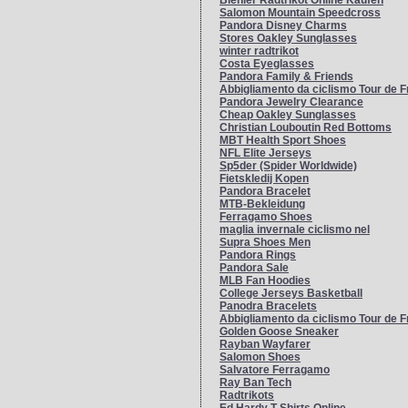
Biehler Radtrikot Online Kaufen
38.
257
Salomon Mountain Speedcross
39.
blondereng..
253
Pandora Disney Charms
Stores Oakley Sunglasses
40.
Mietze
253
winter radtrikot
41.
sylvia
244
Costa Eyeglasses
42.
Meggy80
197
Pandora Family & Friends
Abbigliamento da ciclismo Tour de 
43.
Frankenhei..
188
Pandora Jewelry Clearance
44.
0
Cheap Oakley Sunglasses
Christian Louboutin Red Bottoms
MBT Health Sport Shoes
NFL Elite Jerseys
Sp5der (Spider Worldwide)
Fietskledij Kopen
Pandora Bracelet
MTB-Bekleidung
Ferragamo Shoes
maglia invernale ciclismo nel
Supra Shoes Men
Pandora Rings
Pandora Sale
MLB Fan Hoodies
College Jerseys Basketball
Panodra Bracelets
Abbigliamento da ciclismo Tour de 
Golden Goose Sneaker
Rayban Wayfarer
Salomon Shoes
Salvatore Ferragamo
Ray Ban Tech
Radtrikots