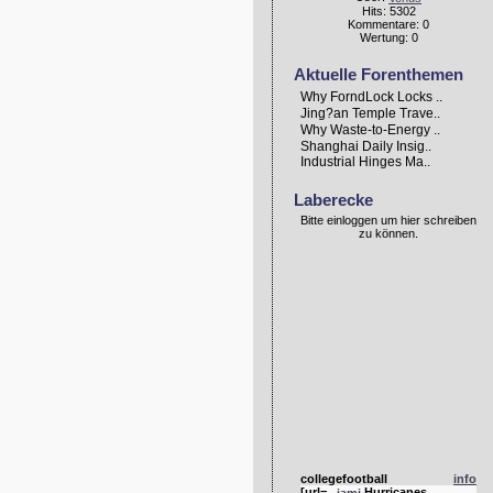
Hits: 5302
Kommentare: 0
Wertung: 0
Aktuelle Forenthemen
Why ForndLock Locks ..
Jing?an Temple Trave..
Why Waste-to-Energy ..
Shanghai Daily Insig..
Industrial Hinges Ma..
Laberecke
Bitte einloggen um hier schreiben
zu können.
collegefootball
info
[url=
Hurricanes
...iami