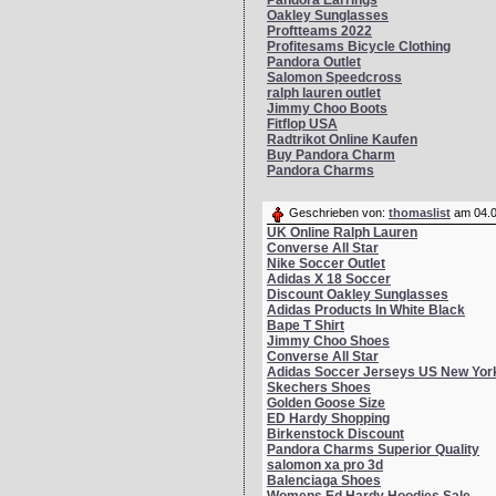
Pandora Earrings
Oakley Sunglasses
Proftteams 2022
Profitesams Bicycle Clothing
Pandora Outlet
Salomon Speedcross
ralph lauren outlet
Jimmy Choo Boots
Fitflop USA
Radtrikot Online Kaufen
Buy Pandora Charm
Pandora Charms
Geschrieben von:
thomaslist
am 04.0
UK Online Ralph Lauren
Converse All Star
Nike Soccer Outlet
Adidas X 18 Soccer
Discount Oakley Sunglasses
Adidas Products In White Black
Bape T Shirt
Jimmy Choo Shoes
Converse All Star
Adidas Soccer Jerseys US New Yor
Skechers Shoes
Golden Goose Size
ED Hardy Shopping
Birkenstock Discount
Pandora Charms Superior Quality
salomon xa pro 3d
Balenciaga Shoes