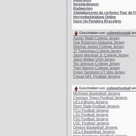
Radtrikots
fietskledingset
Radwesten
Abbigliamento da ciclismo Tour de 
Herrenbekleidung Online
Save Up Pandora Bracelets
Geschrieben von:
collegefootball
am 
Xavier Watts College Jersey
Que Robinson Alabama Jersey
Shemar James College Jersey
JT Tuimoloau College Jersey
Pl.
User
Pkt
Jason Marshall Jr. College Jersey
Jalon Walker UGA Jersey
1.
Venus
625
Tez Johnson College Jersey
2.
Bonny
619
Tyler Warren College Jersey
3.
Linus
612
Dylan Sampson UT Vols Jersey
Cheap NFL Football Jerseys
4.
?nnam
610
5.
joku
578
Geschrieben von:
collegefootball
am 
6.
574
Michigan Basketball Jerseys
7.
paul-pante..
536
Clemson Tigers Football Jerseys
8.
rose
532
UCLA Bruins Jerseys
Penn State Football Jerseys
9.
Schneckche..
529
TCU Football Jerseys
10.
speedy
526
LSU Football Jerseys
11.
Musashi
504
FSU Football Jerseys
USC Football Jerseys
12.
weiter
497
Oregon Basketball Jerseys
13.
496
UCLA Basketball Jerseys
14.
Ente1978
495