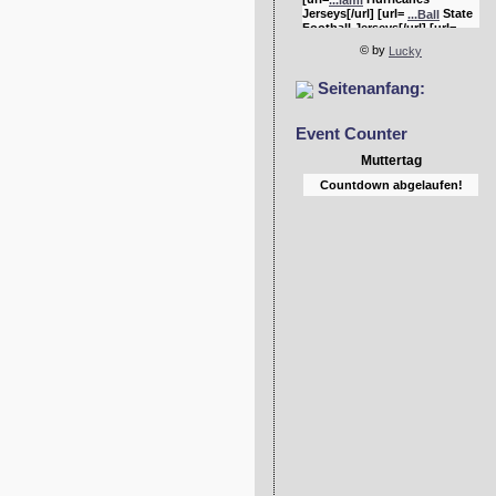
Jerseys[/url] [url=
State
...Ball
Football Jerseys[/url] [url=
Bulldogs Jerseys[/url]
...rgia
© by
Lucky
Seitenanfang:
Event Counter
Muttertag
Countdown abgelaufen!